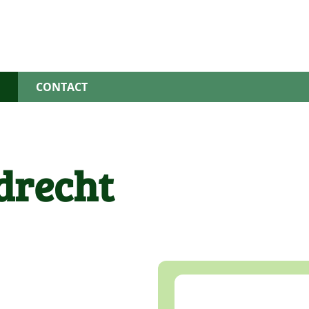
S
CONTACT
drecht